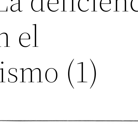
 La deficien
n el
ismo (1)