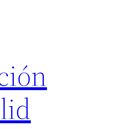
ción
lid