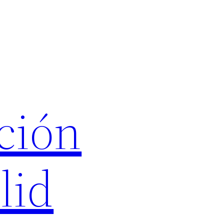
ción
lid