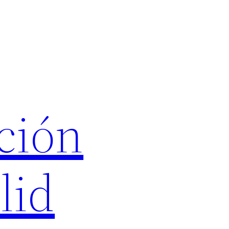
ción
lid