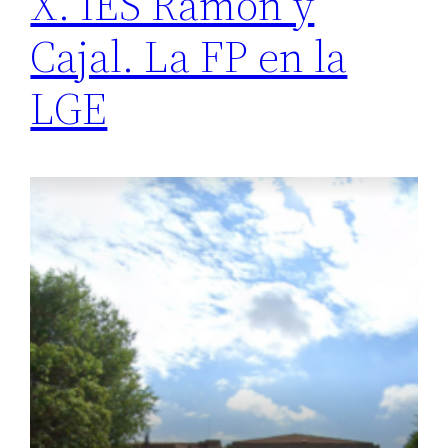
X. IES Ramón y
Cajal. La FP en la
LGE